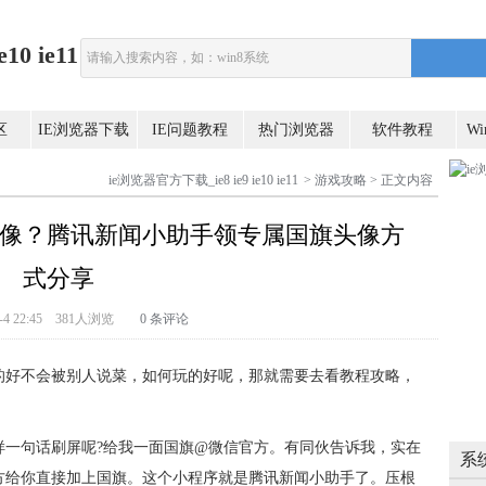
0 ie11
区
IE浏览器下载
IE问题教程
热门浏览器
软件教程
W
ie浏览器官方下载_ie8 ie9 ie10 ie11
>
游戏攻略
> 正文内容
像？腾讯新闻小助手领专属国旗头像方
式分享
-8-4 22:45 381人浏览
0 条评论
的好不会被别人说菜，如何玩的好呢，那就需要去看教程攻略，
样一句话刷屏呢?给我一面国旗@微信官方。有同伙告诉我，实在
系
方给你直接加上国旗。这个小程序就是腾讯新闻小助手了。压根