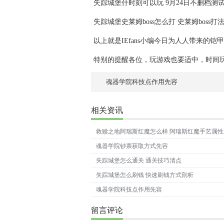
失踪城堡什时刻可以玩 9月24日不删档测
失踪城堡史莱姆boss怎么打 史莱姆boss打
以上就是IEfans小编今日为人人带来的
特别的提醒各位，玩游戏也要适中，时间
魂器学院科技点作用先容
相关资讯
救赎之地阿瑞斯红魔怎么样 阿瑞斯红魔手艺属
魂器学院钞票获取方式先容
失踪城堡怎么通关 通关技巧清点
失踪城堡怎么刷钱 快速刷钱方式剖析
魂器学院科技点作用先容
留言评论