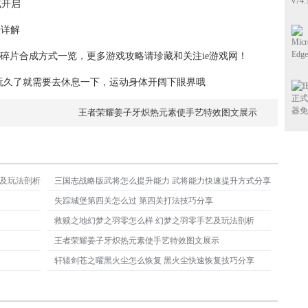
试开启
法详解
铠甲碎片合成方式一览，更多游戏攻略请珍藏和关注ie游戏网！
玩久了就需要去休息一下，运动身体开阔下眼界哦
王者荣耀姜子牙炽热元素使手艺特效图文展示
性及玩法剖析
三国志战略版武将怎么提升能力 武将能力快速提升方式分享
失踪城堡第四关怎么过 第四关打法技巧分享
救赎之地幻梦之羽零怎么样 幻梦之羽零手艺及玩法剖析
王者荣耀姜子牙炽热元素使手艺特效图文展示
轩辕剑苍之曜黑火尘怎么恢复 黑火尘快速恢复技巧分享