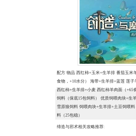
配方 物品 西红柿+玉米+生羊排 番茄玉米羊
食物，+10水分） 海带+生羊排+蓝莲 莲子
西红柿+生羊排+小麦 西红柿羊肉面（+65
饲料（保底15包饲料） 优质饲喂肉块+生
雪原狼饲料 饲喂肉块+生羊排+土豆饲喂料
料（25包稳）
缔造与邪术相关攻略推荐: