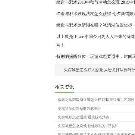
缔造与邪术2019中秋节省动怎么玩 201
缔造与邪术玫瑰法杖怎么获得 七夕商铺限
缔造与邪术冰清湖在哪？冰清湖位置坐标
以上就是IEfans小编今日为人人带来的
网！
特别的提醒各位，玩游戏也要适中，时间
失踪城堡怎么打大恐龙 大恐龙打法技巧
相关资讯
救赎之地阿瑞斯红魔怎么样 阿瑞斯红魔手艺属
魂器学院钞票获取方式先容
失踪城堡怎么通关 通关技巧清点
失踪城堡怎么刷钱 快速刷钱方式剖析
失踪城堡铠甲碎片怎么合成 铠甲碎片合成方式一