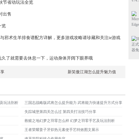
9中秋节省动玩法全览
时出售
一览
缔造与邪术生羊排食谱配方详解，更多游戏攻略请珍藏和关注ie游戏
玩久了就需要去休息一下，运动身体开阔下眼界哦
分享
新笑傲江湖怎么提升魅力值
性及玩法剖析
三国志战略版武将怎么提升能力 武将能力快速提升方式分享
失踪城堡第四关怎么过 第四关打法技巧分享
救赎之地幻梦之羽零怎么样 幻梦之羽零手艺及玩法剖析
王者荣耀姜子牙炽热元素使手艺特效图文展示
览
魂器学院科技点作用先容