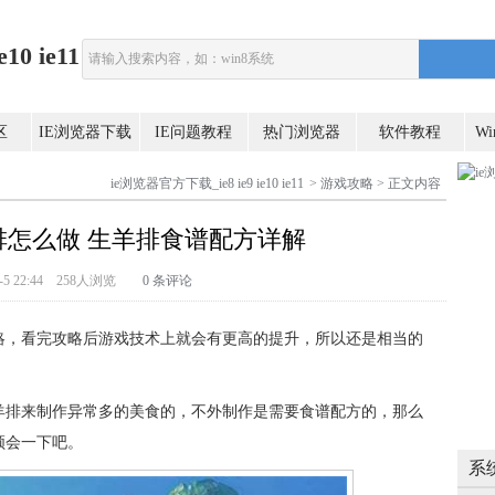
0 ie11
区
IE浏览器下载
IE问题教程
热门浏览器
软件教程
W
ie浏览器官方下载_ie8 ie9 ie10 ie11
>
游戏攻略
> 正文内容
排怎么做 生羊排食谱配方详解
-8-5 22:44 258人浏览
0 条评论
略，看完攻略后游戏技术上就会有更高的提升，所以还是相当的
羊排来制作异常多的美食的，不外制作是需要食谱配方的，那么
领会一下吧。
系