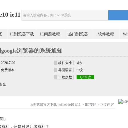
0 ie11
区
IE浏览器下载
IE问题教程
热门浏览器
软件教程
W
google浏览器的系统通知
2026-7-29
软件大小
未知
免费版本
界面语言
中文
下载次数
1,269 次
安全
ie浏览器官方下载_ie8 ie9 ie10 ie11
>
IE7专区
> 正文内容
通知」
者有利，还是对设计者有利？