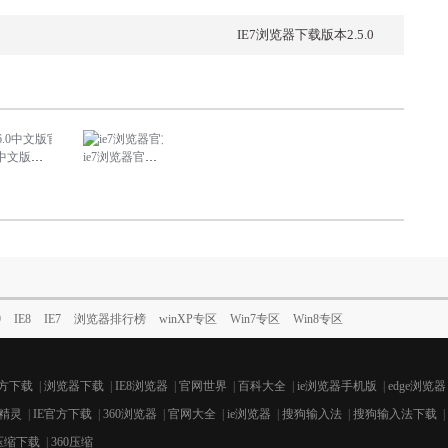
IE7浏览器下载版本2.5.0
中文版官方下载
ie7浏览器官方下载win7 xp
9
IE8
IE7
浏览器排行榜
winXP专区
Win7专区
Win8专区
官方下载
|
浏览器下载
|
IE8浏览器
|
官网世界
|
百科大全
|
ie浏览器手机版
|
edge浏览器
精灵
|
IE官方下载
|
360浏览器
|
官网大全
|
ie浏览器
|
搜狗输入法
|
搜狗输入法下载
|
0压缩下载
|
360压缩