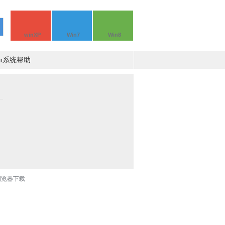
winXP
Win7
Win8
in系统帮助