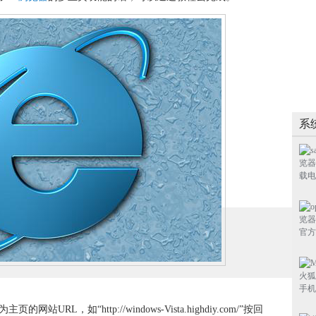
系
URL，如“http://windows-Vista.highdiy.com/”按回