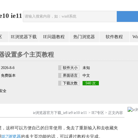
0 ie11
区
IE浏览器下载
IE问题教程
热门浏览器
软件教程
W
览器设置多个主页教程
2026-8-6
软件大小
未知
免费版本
界面语言
中文
下载次数
940 次
安全
ie浏览器官方下载_ie8 ie9 ie10 ie11
>
IE7专区
> 正文内容
惯，这样可以方便自己的日常使用，免去了重新输入和去收藏夹
用
IE7浏览器
的多主页功能的话，可以通过教程去完成。