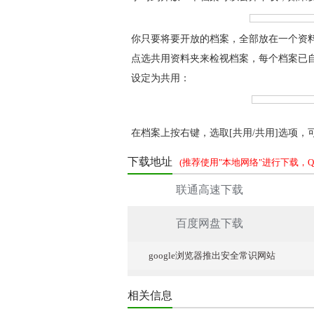
你只要将要开放的档案，全部放在一个资
点选共用资料夹来检视档案，每个档案已
设定为共用：
在档案上按右键，选取[共用/共用]选项
下载地址
(推荐使用"本地网络"进行下载，QQ交
联通高速下载
百度网盘下载
google浏览器推出安全常识网站
相关信息