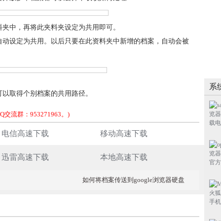
料夹中，再将此夹料夹设定为共用即可。
自动设定为共用。以后只要在此资料夹中新增的档案，自动会被
系
，可以取得个别档案的共用路径。
流群：953271963。)
电信高速下载
移动高速下载
迅雷高速下载
本地高速下载
如何将档案传送到google浏览器硬盘