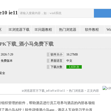
0 ie11
区
IE浏览器下载
IE问题教程
热门浏览器
软件教程
W
PK下载_酒小马免费下载
2026-7-29
软件大小
16.27MB
免费版本
界面语言
中文
下载次数
1,659 次
安全
ie浏览器官方下载_ie8 ie9 ie10 ie11
>
热门浏览器
> 正文内容
行组织管理的软件，帮助酒店进行员工培养与酒店的内部各项组
了酒小马APP！软件详情酒小马app，酒店人互动学习平台首