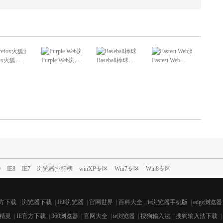
x火狐浏览器下载
Purple Web浏览器官方下载
Baseball棒球浏览器电脑版下载
Fastest Web浏览器下载
9
IE8
IE7
浏览器排行榜
winXP专区
Win7专区
Win8专区
官方下载
|
浏览器下载
|
IE8浏览器
|
官网世界
|
百科大全
|
ie浏览器手机版
|
edge浏览器
精灵
|
IE官方下载
|
360浏览器
|
官网大全
|
ie浏览器
|
搜狗输入法
|
搜狗输入法下载
|