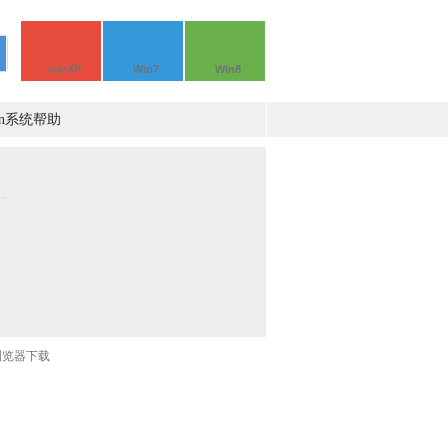
winXP
Win7
Win8
in系统帮助