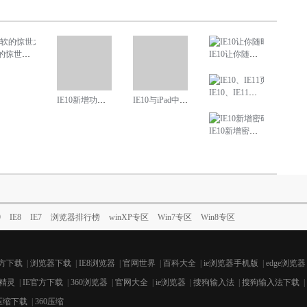
之美？——IE10之初体验
IE10让你随时随地进行搜索
IE10、IE11页面中文乱码解决方案
IE10新增功能知多少
IE10与iPad中Safari触控操作速度对比
IE10新增密码管理，放心把秘密告诉它
9
IE8
IE7
浏览器排行榜
winXP专区
Win7专区
Win8专区
官方下载
|
浏览器下载
|
IE8浏览器
|
官网世界
|
百科大全
|
ie浏览器手机版
|
edge浏览器
精灵
|
IE官方下载
|
360浏览器
|
官网大全
|
ie浏览器
|
搜狗输入法
|
搜狗输入法下载
|
0压缩下载
|
360压缩