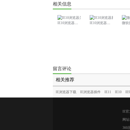
相关信息
IE10浏览器关闭SmartScreen筛选器教程
IE10浏览器新增启动设置，可恢复上次关闭时的网页
微软的惊世之作还是浮夸
留言评论
相关推荐
IE浏览器下载
IE浏览器插件
IE11
IE10
IE
IE
网址
36