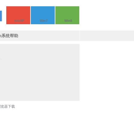
winXP
Win7
Win8
in系统帮助